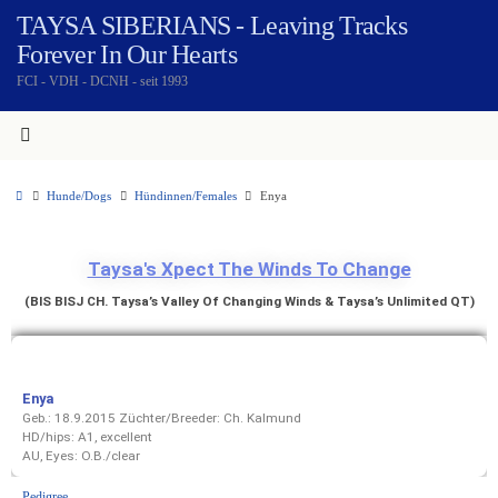
TAYSA SIBERIANS - Leaving Tracks
Forever In Our Hearts
FCI - VDH - DCNH - seit 1993
Hunde/Dogs
Hündinnen/Females
Enya
Taysa's Xpect The Winds To Change
(BIS BISJ CH. Taysa’s Valley Of Changing Winds & Taysa’s Unlimited QT)
Enya
Geb.: 18.9.2015 Züchter/Breeder: Ch. Kalmund
HD/hips: A1, excellent
AU, Eyes: O.B./clear
Pedigree