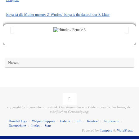
Enya ist die Mutter unseres Z-Wurfes/ Enya is the dam of our Z-Litter
News
copyright by Taysa-Siberians 2024. Das Verwenden von Bildern oder Texten bedarf der
schriftlichen Genehmigung!
Hunde/Dogs
Welpen/Puppies
Galerie
Info
Kontakt
Impressum
Datenschutz
Links
Start
Powered by
Tempera
&
WordPress.