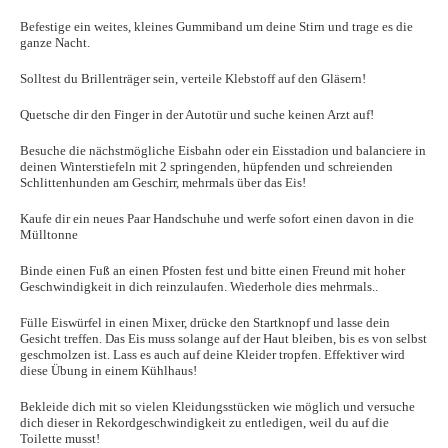
Befestige ein weites, kleines Gummiband um deine Stirn und trage es die
ganze Nacht.
Solltest du Brillenträger sein, verteile Klebstoff auf den Gläsern!
Quetsche dir den Finger in der Autotür und suche keinen Arzt auf!
Besuche die nächstmögliche Eisbahn oder ein Eisstadion und balanciere in
deinen Winterstiefeln mit 2 springenden, hüpfenden und schreienden
Schlittenhunden am Geschirr, mehrmals über das Eis!
Kaufe dir ein neues Paar Handschuhe und werfe sofort einen davon in die
Mülltonne
Binde einen Fuß an einen Pfosten fest und bitte einen Freund mit hoher
Geschwindigkeit in dich reinzulaufen. Wiederhole dies mehrmals..
Fülle Eiswürfel in einen Mixer, drücke den Startknopf und lasse dein
Gesicht treffen. Das Eis muss solange auf der Haut bleiben, bis es von selbst
geschmolzen ist. Lass es auch auf deine Kleider tropfen. Effektiver wird
diese Übung in einem Kühlhaus!
Bekleide dich mit so vielen Kleidungsstücken wie möglich und versuche
dich dieser in Rekordgeschwindigkeit zu entledigen, weil du auf die
Toilette musst!