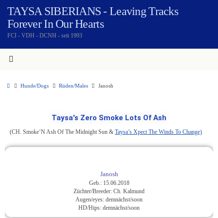
TAYSA SIBERIANS - Leaving Tracks
Forever In Our Hearts
FCI - VDH - DCNH - seit 1993
Hunde/Dogs
Rüden/Males
Janosh
Taysa's Zero Smoke Lots Of Ash
(CH. Smoke’N Ash Of The Midnight Sun &
Taysa’s Xpect The Winds To Change)
Janosh
Geb.: 15.06.2018
Züchter/Breeder: Ch. Kalmund
Augen/eyes: demnächst/soon
HD/Hips: demnächst/soon