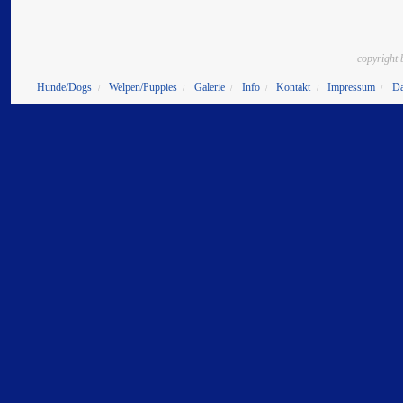
copyright 
Hunde/Dogs
Welpen/Puppies
Galerie
Info
Kontakt
Impressum
Da