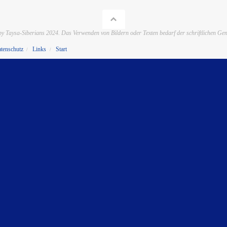
by Taysa-Siberians 2024. Das Verwenden von Bildern oder Texten bedarf der schriftlichen G
tenschutz
Links
Start