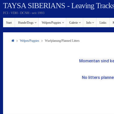
TAYSA SIBERIANS - Leaving Tracks 
FCI - VDH - DCNH - seit 1993
Start
Hunde/Dogs
Welpen/Puppies
Galerie
Info
Links
Welpen/Puppies
Wurfplanung/Planned Litters
Momentan sind ke
No litters plann